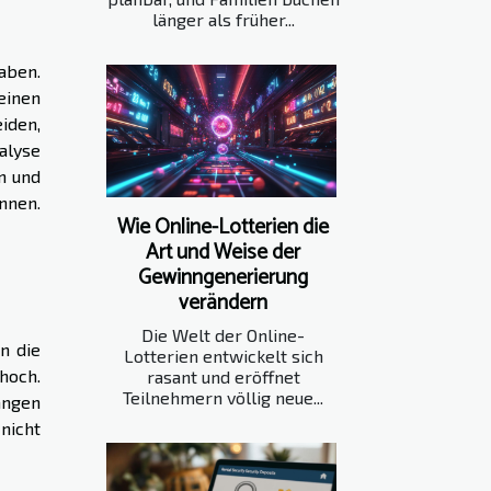
länger als früher...
aben.
einen
iden,
alyse
n und
nnen.
Wie Online-Lotterien die
Art und Weise der
Gewinngenerierung
verändern
Die Welt der Online-
n die
Lotterien entwickelt sich
 hoch.
rasant und eröffnet
Teilnehmern völlig neue...
angen
nicht