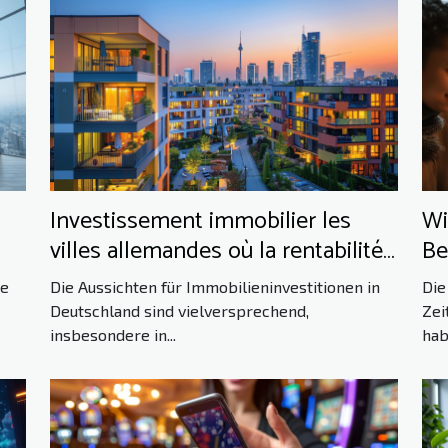
Investissement immobilier les
Wi
villes allemandes où la rentabilité
Be
est en hausse
Ku
ße
Die Aussichten für Immobilieninvestitionen in
Die
be
Deutschland sind vielversprechend,
Zei
insbesondere in...
hab